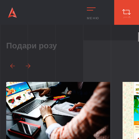
МЕНЮ
Подари розу